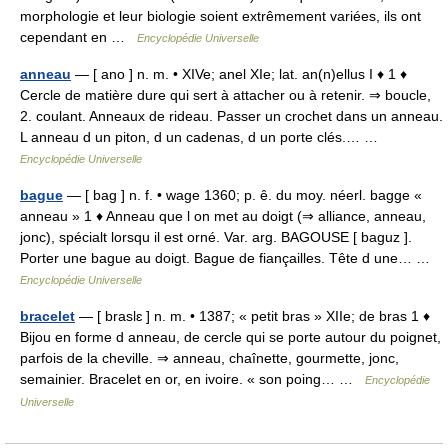
morphologie et leur biologie soient extrêmement variées, ils ont
cependant en …
Encyclopédie Universelle
anneau
— [ ano ] n. m. • XIVe; anel XIe; lat. an(n)ellus I ♦ 1 ♦
Cercle de matière dure qui sert à attacher ou à retenir. ⇒ boucle,
2. coulant. Anneaux de rideau. Passer un crochet dans un anneau.
L anneau d un piton, d un cadenas, d un porte clés.… …
Encyclopédie Universelle
bague
— [ bag ] n. f. • wage 1360; p. ê. du moy. néerl. bagge «
anneau » 1 ♦ Anneau que l on met au doigt (⇒ alliance, anneau,
jonc), spécialt lorsqu il est orné. Var. arg. BAGOUSE [ baguz ].
Porter une bague au doigt. Bague de fiançailles. Tête d une… …
Encyclopédie Universelle
bracelet
— [ braslɛ ] n. m. • 1387; « petit bras » XIIe; de bras 1 ♦
Bijou en forme d anneau, de cercle qui se porte autour du poignet,
parfois de la cheville. ⇒ anneau, chaînette, gourmette, jonc,
semainier. Bracelet en or, en ivoire. « son poing… …
Encyclopédie
Universelle