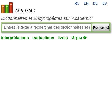
RU
EN
DE
ES
fr-academic.com
Dictionnaires et Encyclopédies sur 'Academic'
Recherche!
interprétations
traductions
livres
Игры ⚽