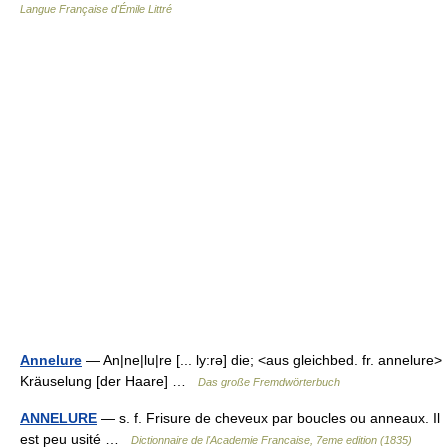
Langue Française d'Émile Littré
Annelure
— An|ne|lu|re [... ly:rə] die; <aus gleichbed. fr. annelure>
Kräuselung [der Haare] …
Das große Fremdwörterbuch
ANNELURE
— s. f. Frisure de cheveux par boucles ou anneaux. Il
est peu usité …
Dictionnaire de l'Academie Francaise, 7eme edition (1835)