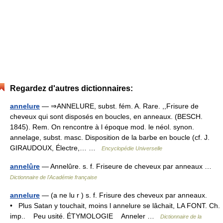
Regardez d'autres dictionnaires:
annelure
— ⇒ANNELURE, subst. fém. A. Rare. ,,Frisure de
cheveux qui sont disposés en boucles, en anneaux. (BESCH.
1845). Rem. On rencontre à l époque mod. le néol. synon.
annelage, subst. masc. Disposition de la barbe en boucle (cf. J.
GIRAUDOUX, Électre,… …
Encyclopédie Universelle
annelûre
— Annelûre. s. f. Friseure de cheveux par anneaux …
Dictionnaire de l'Académie française
annelure
— (a ne lu r ) s. f. Frisure des cheveux par anneaux.
• Plus Satan y touchait, moins l annelure se lâchait, LA FONT. Ch.
imp.. Peu usité. ÉTYMOLOGIE Anneler …
Dictionnaire de la