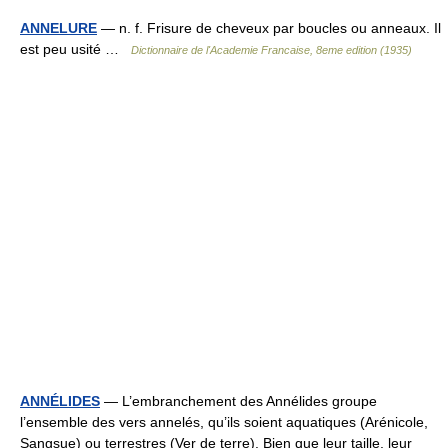
ANNELURE
— n. f. Frisure de cheveux par boucles ou anneaux. Il
est peu usité …
Dictionnaire de l'Academie Francaise, 8eme edition (1935)
ANNÉLIDES
— L’embranchement des Annélides groupe
l’ensemble des vers annelés, qu’ils soient aquatiques (Arénicole,
Sangsue) ou terrestres (Ver de terre). Bien que leur taille, leur